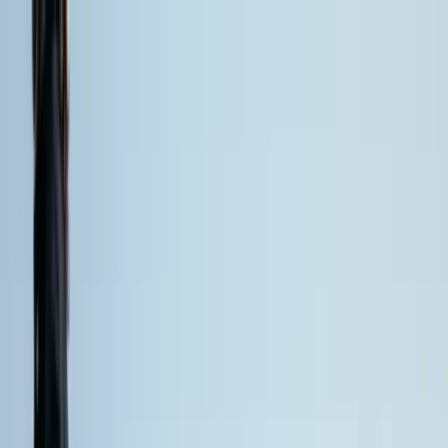
Soziokultur Award
Darum geht's
Darum geht's
Ist euer Projekt passend?
So nehmt ihr teil
Formulare und Downloads
Auswahl & Preise
Partnerschaften
Kontakt
Darum geht's
Auswahl & Preise
Partnerschaften
Kontakt
Soziokultur Award 2026