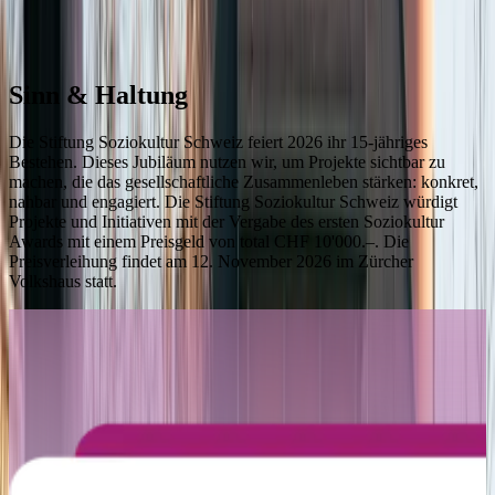
Sinn & Haltung
Die Stiftung Soziokultur Schweiz feiert 2026 ihr 15-jähriges
Bestehen. Dieses Jubiläum nutzen wir, um Projekte sichtbar zu
machen, die das gesellschaftliche Zusammenleben stärken: konkret,
nahbar und engagiert. Die Stiftung Soziokultur Schweiz würdigt
Projekte und Initiativen mit der Vergabe des ersten Soziokultur
Awards mit einem Preisgeld von total CHF 10'000.–. Die
Preisverleihung findet am 12. November 2026 im Zürcher
Volkshaus statt.