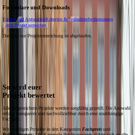
Formulare und Downloads
Fragen und Antworten
Kriterien & Teilnahmebedingungen
Jetzt Projekt einreichen
Die Frist zur Projekteinreichung ist abgelaufen.
So wird euer
Projekt bewertet
Alle eingereichten Projekte werden sorgfältig geprüft. Die Auswahl
erfolgt transparent und nachvollziehbar durch eine unabhängige
Fachjury.
Wir würdigen Projekte in den Kategorien
Fachpreis
und
Publikumspreis
: Die Kategorie Publikumspreis richtet sich an alle