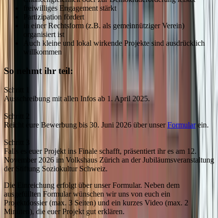
freiwilliges Engagement stärkt
Partizipation fördert
in einer Rechtsform (z.B. als gemeinnütziger Verein)
organisiert ist
Auch kleine und lokal wirkende Projekte sind ausdrücklich
willkommen
So nehmt ihr teil:
Schritt 1
Ausschreibung mit allen Infos ab 1. April 2025.
Schritt 2
Reicht eure Bewerbung bis 30. Juni 2026 über unser
Formular
ein.
Schritt 3
Falls es euer Projekt ins Finale schafft, präsentiert ihr es am 12.
November 2026 im Volkshaus Zürich an der Jubiläumsveranstaltung
der Stiftung Soziokultur Schweiz.
Die Einreichung erfolgt über unser Formular. Neben dem
ausgefüllten Formular wünschen wir uns von euch ein
Projektdossier (max. 3 Seiten) und ein kurzes Video (max. 2
Minuten), die euer Projekt gut erklären.